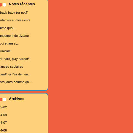
Notes récentes
 back baby (or not?)
dames et messieurs
me quoi...
ngement de dizaine
oui et aussi...
gualame
k hard, play harder!
ances scolaires
urd'hui, l'air de rien...
des jours comme ça...
Archives
5-02
4-09
4-07
4-06