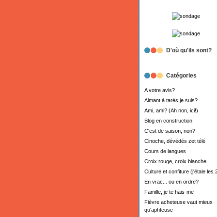
D'où qu'ils sont?
Catégories
A votre avis?
Aimant à tarés je suis?
Ami, ami? (Ah non, ici!)
Blog en construction
C'est de saison, non?
Cinoche, dévédés zet télé
Cours de langues
Croix rouge, croix blanche
Culture et confiture (j'étale les 
En vrac... ou en ordre?
Famille, je te hais-me
Fièvre acheteuse vaut mieux
qu'aphteuse