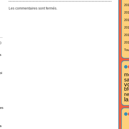
201
Les commentaires sont fermés.
201
201
201
201
..
201
)
Tou
s
oi
mo
s
v
bf
ne
la
tes
a