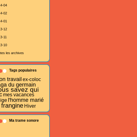
4-04
4-02
4-01
3-12
3-11
3-10
tes les archives
Tags populaires
n travail
ex-coloc
aga du germain
ous savez qui
c
mes vacances
l'homme marié
ige
 frangine
Hiver
Ma trame sonore