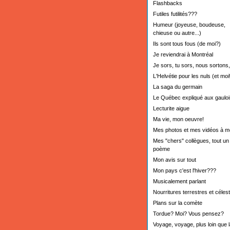
Flashbacks
Futiles futilités???
Humeur (joyeuse, boudeuse,
chieuse ou autre...)
Ils sont tous fous (de moi?)
Je reviendrai à Montréal
Je sors, tu sors, nous sortons,.
L'Helvétie pour les nuls (et moi!
La saga du germain
Le Québec expliqué aux gauloi
Lecturite aigue
Ma vie, mon oeuvre!
Mes photos et mes vidéos à m
Mes "chers" collègues, tout un
poème
Mon avis sur tout
Mon pays c'est l'hiver???
Musicalement parlant
Nourritures terrestres et céles
Plans sur la comète
Tordue? Moi? Vous pensez?
Voyage, voyage, plus loin que l