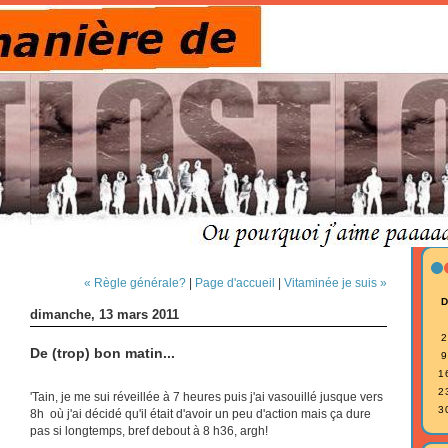
« Règle générale?
|
Page d'accueil
|
Vitaminée je suis »
dimanche, 13 mars 2011
2
De (trop) bon matin...
9
1
2
'Tain, je me sui réveillée à 7 heures puis j'ai vasouillé jusque vers
3
8h où j'ai décidé qu'il était d'avoir un peu d'action mais ça dure
pas si longtemps, bref debout à 8 h36, argh!