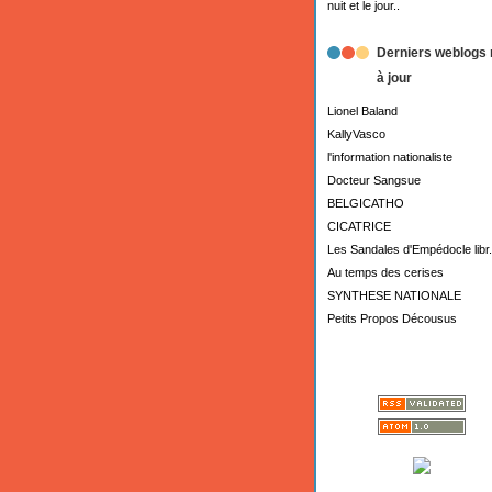
nuit et le jour..
Derniers weblogs 
à jour
Lionel Baland
KallyVasco
l'information nationaliste
Docteur Sangsue
BELGICATHO
CICATRICE
Les Sandales d'Empédocle libr.
Au temps des cerises
SYNTHESE NATIONALE
Petits Propos Décousus