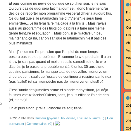
Et puis comme no news de qui que ce soit hier soir, je ne sais
toujours pas de quoi sera fait ma journée... donc finalement j'ai
I'm
décidé de reporter mon programme vespéral d'hier à aujourd'hui.
Ce qui fait que si le ratamachin me dit "Viens", je serai bien
Mes
emmerdée... Je lui ferai faire ma cage à la limite... Mais j'avais
Com
aussi au programme des trucs obligatoires à faire moi même
genre teinture et ép1lation... Mais bon, si je m'active un peu
Cha
maintenant, ça ira, car on sait que le ratamachin n'est pas des
Ah 
plus matinaux!
Va
Mais j'ai comme l'impression que l'emploi de mon temps ne
posera pas trop de problème... Et comme le w-e prochain, il a un
Wor
show je sais pas quand et moi un truc le samedi soir et le w-e
Vac
d'après, je le passerai probablement à fêter les 35 ans d'une
cousine parisienne, le manque total de nouvelles m'énerve un
Aujo
chouia quoi... sauf que j'essaie de continuer à respirer par le nez
Ya 
(pas facile!) (et ça m'empêche pas de m'énerver en plus!) ;-)
C'est l'anniv des jumelles brune et blonde today sinon, j'ai déjà
fait mes voeux facebo00kiens, tiens, je suis efficace l'air de rien
(et je rime)!
2)
201
Oh et puis sinon, j'irai au cinoche ce soir, tiens!
201
09:22 Publié dans
Humeur (joyeuse, boudeuse, chieuse ou autre...)
|
Lien
201
permanent
|
Commentaires (0)
|
|
201