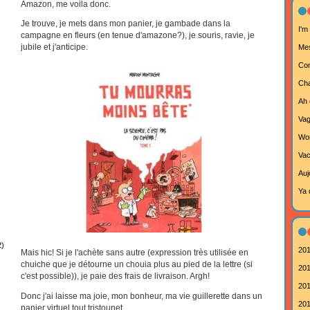
Amazon, me voila donc.
Je trouve, je mets dans mon panier, je gambade dans la
I'm
campagne en fleurs (en tenue d'amazone?), je souris, ravie, je
jubile et j'anticipe.
Mes
Com
Cha
Ah 
Va
Wor
Vac
Aujo
Ya 
2)
201
Mais hic! Si je l'achète sans autre (expression très utilisée en
chuiche que je détourne un chouia plus au pied de la lettre (si
201
c'est possible)), je paie des frais de livraison. Argh!
201
Donc j'ai laisse ma joie, mon bonheur, ma vie guillerette dans un
201
panier virtuel tout tristounet.