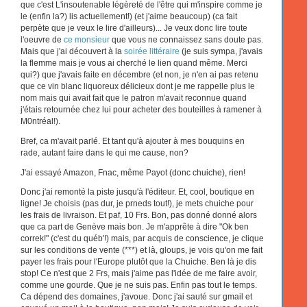
que c'est L'insoutenable légèreté de l'être qui m'inspire comme je
le (enfin la?) lis actuellement!) (et j'aime beaucoup) (ca fait
perpète que je veux le lire d'ailleurs)... Je veux donc lire toute
l'oeuvre de
ce monsieur
que vous ne connaissez sans doute pas.
Mais que j'ai découvert à la
soirée littéraire
(je suis sympa, j'avais
la flemme mais je vous ai cherché le lien quand même. Merci
qui?) que j'avais faite en décembre (et non, je n'en ai pas retenu
que ce vin blanc liquoreux délicieux dont je me rappelle plus le
nom mais qui avait fait que le patron m'avait reconnue quand
j'étais retournée chez lui pour acheter des bouteilles à ramener à
M0ntréal!).
Bref, ca m'avait parlé. Et tant qu'à ajouter à mes bouquins en
rade, autant faire dans le qui me cause, non?
J'ai essayé Amazon, Fnac, même Payot (donc chuiche), rien!
Donc j'ai remonté la piste jusqu'à l'éditeur. Et, cool, boutique en
ligne! Je choisis (pas dur, je prneds tout!), je mets chuiche pour
les frais de livraison. Et paf, 10 Frs. Bon, pas donné donné alors
que ca part de Genève mais bon. Je m'apprête à dire "Ok ben
correk!" (c'est du québ'!) mais, par acquis de conscience, je clique
sur les conditions de vente (***) et là, gloups, je vois qu'on me fait
payer les frais pour l'Europe plutôt que la Chuiche. Ben là je dis
stop! Ce n'est que 2 Frs, mais j'aime pas l'idée de me faire avoir,
comme une gourde. Que je ne suis pas. Enfin pas tout le temps.
Ca dépend des domaines, j'avoue. Donc j'ai sauté sur gmail et