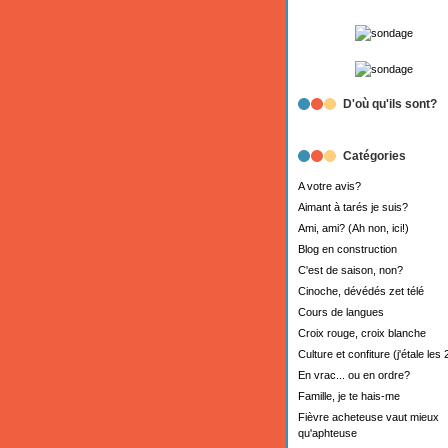
D'où qu'ils sont?
Catégories
A votre avis?
Aimant à tarés je suis?
Ami, ami? (Ah non, ici!)
Blog en construction
C'est de saison, non?
Cinoche, dévédés zet télé
Cours de langues
Croix rouge, croix blanche
Culture et confiture (j'étale les 
En vrac... ou en ordre?
Famille, je te hais-me
Fièvre acheteuse vaut mieux
qu'aphteuse