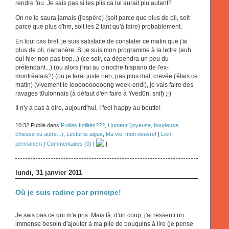
rendre fou. Je sais pas si les plis ca lui aurait plu autant?
On ne le saura jamais (j'espère) (soit parce que plus de pli, soit
parce que plus d'hm, soit les 2 tant qu'à faire) probablement.
En tout cas bref, je suis satisfaite de constater ce matin que j'ai
plus de pli, nananère. Si je suis mon programme à la lettre (euh
oui hier non pas trop...) (ce soir, ca dépendra un peu du
prétendant...) (ou alors j'irai au cinoche hispano de l'ex-
montréalais?) (ou je ferai juste rien, pas plus mal, crevée j'étais ce
matin) (vivement le loooooooooong week-end!), je vais faire des
ravages t0ulonnais (à défaut d'en faire à Yved0n, snif) ;-)
Il n'y a pas à dire, aujourd'hui, I feel happy au boutte!
10:32 Publié dans
Futiles futilités???
,
Humeur (joyeuse, boudeuse,
chieuse ou autre...)
,
Lecturite aigue
,
Ma vie, mon oeuvre!
|
Lien
permanent
|
Commentaires (0)
|
|
lundi, 31 janvier 2011
Où je suis radine par principe!
Je sais pas ce qui m'a pris. Mais là, d'un coup, j'ai ressenti un
immense besoin d'ajouter à ma pile de bouquins à lire (je pense