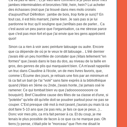
jambes interminables et bronzées l'été, hein, hein? Lui acheter
des échasses (mot que j'ai trouvé dans mes mots croisés
d'aujourd'hui! Définition : jambe de bois, trop forte je suis)? En
tout cas, il est très marrant, j'aime bien. Je sais pas si je lui
pardonne le truc qu'il souligne que j'arrêtais pas de parler... Ca
c'est aussi un peu parce que l'organisation, ca me stresse parce
que c'est pas mon fort et que j'ai envie que les gens apprécient
quoi!
Sinon ca a rien à voir avec peinture tatouage ou autre. Encore
que ca dépende de où je le veux le dit tatouage... L'été dernier
j'avais été un peu horrifiée de constater que j'étais tellement "en
formes" que j'avais dans le bas du dos, au niveau de la taille en
gros, des genres de plis qui marquaient bien. CA m'avait rappelée
un truc dans Claudine à l'école, un de mes livres favoris, que,
comme L'Écume des jours, je relisais une fois par an minimum et
là ca fait un bail (je l'ai "volé" sans faire exprès à la bibliothèque
quand j'étais en 3ème ou 2nde, j'avais honte, j'ai jamais osé le
ramener. Ce qui tombait bien vu que j'adoooooooooore ce
bouquin!). Bref Claudine cause des filles de sa classe et d'une, si
"potelée" qu'elle dit qu'elle doit se poudrer partout pour ne pas se
couper. C'Est presque cité mot à mot (avant, j'aurais pu mais là ca
doit faire 5-10 ans que j'ai pas relu, je fais ce que je peux...)...
Donc voir mes plis, ca m'a fait penser à ca. Et du coup, je me
tenais le plus possible de facon à ce que ca ne marque pas. Oh
tiens j'y pense, c'était pile le "morceau" que l'hm me disait le