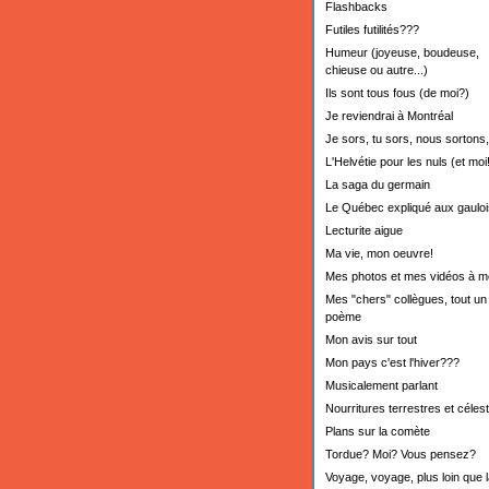
Flashbacks
Futiles futilités???
Humeur (joyeuse, boudeuse,
chieuse ou autre...)
Ils sont tous fous (de moi?)
Je reviendrai à Montréal
Je sors, tu sors, nous sortons,.
L'Helvétie pour les nuls (et moi!
La saga du germain
Le Québec expliqué aux gauloi
Lecturite aigue
Ma vie, mon oeuvre!
Mes photos et mes vidéos à m
Mes "chers" collègues, tout un
poème
Mon avis sur tout
Mon pays c'est l'hiver???
Musicalement parlant
Nourritures terrestres et céles
Plans sur la comète
Tordue? Moi? Vous pensez?
Voyage, voyage, plus loin que l