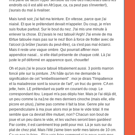
endroits où il est allé en Afr1que, ca, ca peut pas s'inventer!),
j'aurais du mal à rivaliser.
Mais lundi soir, j'ai fait ma teinture. En vitesse, parce que j'ai
niaisé. Et que le prétendant devait m'appeler. Du coup, je m'en
suis foutue partout. Sur le bout du nez. J'ai mis une minute à
enlever la chose. Et j'avais le nez tatoué! Argh! J'ai envie de ma
t0rtue tatouée mais pas sur le nez! Bon à force de frotter avec de
l'alcool (à brûler j'aurais du peut-être), ca s'est pas mal éclairci.
Mais il reste une vague ombre. Qui pourrait affiner mon
appendice nasal... si elle était présente de chaque coté. Là j'ai
juste le pif déformé en apparence quoi, chouette!
Oh et puis j'ai le pouce tatoué tribalement aussi. 3 points marron
foncé pile sur la jointure. J'Ai hâte qu'on me demande la
signification de cet "embellissement" : moi je dirais "l'impatience
et la maladresse sont la source de l'art", un truc du genre. CA en
jette, hein. LE prétendant va partir en courant du coup. Le
correspondant itou. Lequel m'a pas déplu hier. Mais je l'ai déjà dit,
un peu comme la na1ne de mes derniers cinoche (mais elle, elle
picore en plus), j'aime pas comme il fait la bise. Genre pile sur
perpendiculaire à ma joue alors moi je bise le vide total. Il me
semble que ca devrait être mutuel, non? Chacun son bout de
joue et un peu dans le vide, et les vaches seront bien gardées!
Par contre, il est carrément trop petit pour moi. Là je suis sur du
plat de chez plat. Mais l'été j'aime bien sortir mes talons de 10 cm.
Ca va pas le faire... Et je vais faire comment si je peux avoir mes