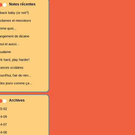
Notes récentes
 back baby (or not?)
dames et messieurs
me quoi...
ngement de dizaine
oui et aussi...
gualame
k hard, play harder!
ances scolaires
urd'hui, l'air de rien...
des jours comme ça...
Archives
5-02
4-09
4-07
4-06