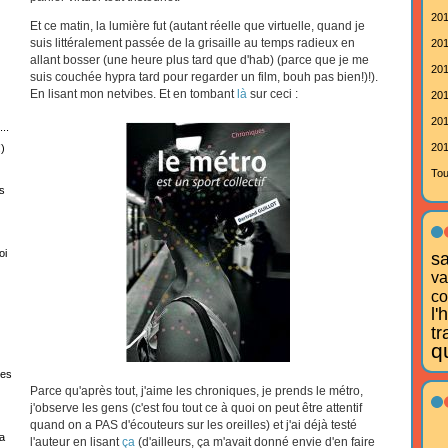
201
Et ce matin, la lumière fut (autant réelle que virtuelle, quand je
suis littéralement passée de la grisaille au temps radieux en
201
allant bosser (une heure plus tard que d'hab) (parce que je me
201
suis couchée hypra tard pour regarder un film, bouh pas bien!)!).
En lisant mon netvibes. Et en tombant
là
sur ceci :
201
201
..
201
)
Tou
s
oi
s
va
co
l
tr
q
tes
Parce qu'après tout, j'aime les chroniques, je prends le métro,
j'observe les gens (c'est fou tout ce à quoi on peut être attentif
quand on a PAS d'écouteurs sur les oreilles) et j'ai déjà testé
a
l'auteur en lisant
ça
(d'ailleurs, ça m'avait donné envie d'en faire