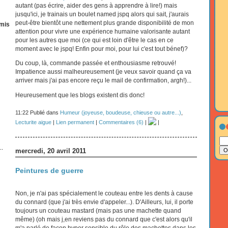
autant (pas écrire, aider des gens à apprendre à lire!) mais
jusqu'ici, je trainais un boulet named jspq alors qui sait, j'aurais
peut-être bientôt une nettement plus grande disponibilité de mon
mis
attention pour vivre une expérience humaine valorisante autant
pour les autres que moi (ce qui est loin d'être le cas en ce
moment avec le jspq! Enfin pour moi, pour lui c'est tout bénef)?
Du coup, là, commande passée et enthousiasme retrouvé!
Impatience aussi malheureusement (je veux savoir quand ça va
arriver mais j'ai pas encore reçu le mail de confirmation, argh!)...
Heureusement que les blogs existent dis donc!
11:22 Publié dans
Humeur (joyeuse, boudeuse, chieuse ou autre...)
,
Lecturite aigue
|
Lien permanent
|
Commentaires (6)
|
|
..
mercredi, 20 avril 2011
Peintures de guerre
Non, je n'ai pas spécialement le couteau entre les dents à cause
du connard (que j'ai très envie d'appeler...). D'Ailleurs, lui, il porte
toujours un couteau mastard (mais pas une machette quand
même) (oh mais j,en reviens pas du connard que c'est alors qu'il
m'a parlé de facon hyper sensible du rôle des machettes dans les