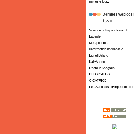
nuit et le jour..
Derniers weblogs 
à jour
Science politique - Paris 8
Latitude
Métapo infos
l'information nationaliste
Lionel Baland
KallyVasco
Docteur Sangsue
BELGICATHO
CICATRICE
Les Sandales d'Empédocle libr.