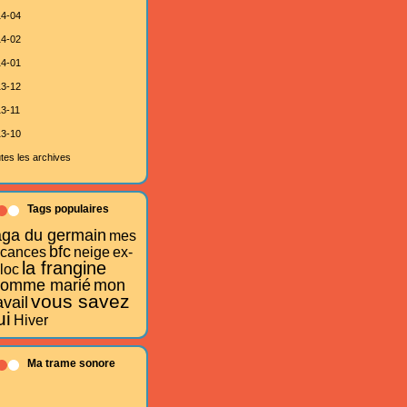
4-04
4-02
4-01
3-12
3-11
3-10
tes les archives
Tags populaires
aga du germain
mes
bfc
cances
neige
ex-
la frangine
loc
'homme marié
mon
vous savez
avail
ui
Hiver
Ma trame sonore