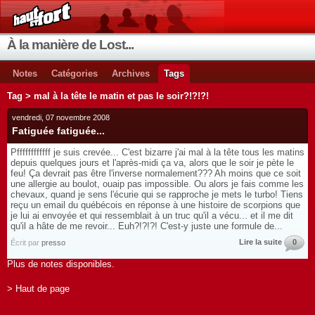
À la manière de Lost...
Notes
Catégories
Archives
Tags
Tag > mal à la tête le matin et pas le soir?!?!?!
vendredi, 07 novembre 2008
Fatiguée fatiguée...
Pffffffffffff je suis crevée... C'est bizarre j'ai mal à la tête tous les matins
depuis quelques jours et l'après-midi ça va, alors que le soir je pète le
feu! Ça devrait pas être l'inverse normalement??? Ah moins que ce soit
une allergie au boulot, ouaip pas impossible. Ou alors je fais comme les
chevaux, quand je sens l'écurie qui se rapproche je mets le turbo! Tiens
reçu un email du québécois en réponse à une histoire de scorpions que
je lui ai envoyée et qui ressemblait à un truc qu'il a vécu... et il me dit
qu'il a hâte de me revoir... Euh?!?!?! C'est-y juste une formule de...
Lire la suite
0
Écrit par
presso
Plus de notes disponibles.
> Haut de page