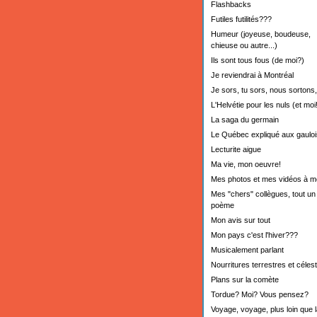
Flashbacks
Futiles futilités???
Humeur (joyeuse, boudeuse,
chieuse ou autre...)
Ils sont tous fous (de moi?)
Je reviendrai à Montréal
Je sors, tu sors, nous sortons,.
L'Helvétie pour les nuls (et moi!
La saga du germain
Le Québec expliqué aux gauloi
Lecturite aigue
Ma vie, mon oeuvre!
Mes photos et mes vidéos à m
Mes "chers" collègues, tout un
poème
Mon avis sur tout
Mon pays c'est l'hiver???
Musicalement parlant
Nourritures terrestres et céles
Plans sur la comète
Tordue? Moi? Vous pensez?
Voyage, voyage, plus loin que l