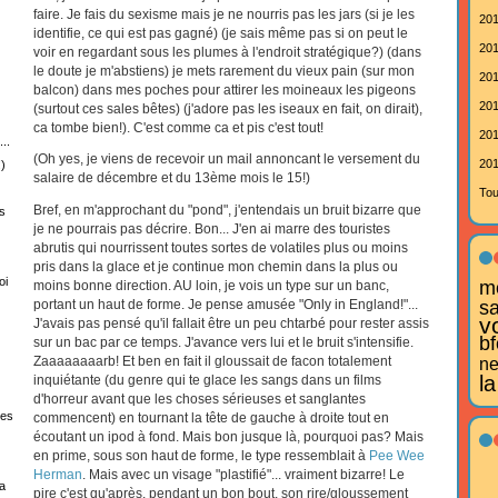
faire. Je fais du sexisme mais je ne nourris pas les jars (si je les
201
identifie, ce qui est pas gagné) (je sais même pas si on peut le
201
voir en regardant sous les plumes à l'endroit stratégique?) (dans
le doute je m'abstiens) je mets rarement du vieux pain (sur mon
201
balcon) dans mes poches pour attirer les moineaux les pigeons
201
(surtout ces sales bêtes) (j'adore pas les iseaux en fait, on dirait),
ca tombe bien!). C'est comme ca et pis c'est tout!
201
..
(Oh yes, je viens de recevoir un mail annoncant le versement du
201
)
salaire de décembre et du 13ème mois le 15!)
Tou
Bref, en m'approchant du "pond", j'entendais un bruit bizarre que
s
je ne pourrais pas décrire. Bon... J'en ai marre des touristes
abrutis qui nourrissent toutes sortes de volatiles plus ou moins
pris dans la glace et je continue mon chemin dans la plus ou
oi
mo
moins bonne direction. AU loin, je vois un type sur un banc,
portant un haut de forme. Je pense amusée "Only in England!"...
s
v
J'avais pas pensé qu'il fallait être un peu chtarbé pour rester assis
bf
sur un bac par ce temps. J'avance vers lui et le bruit s'intensifie.
Zaaaaaaaarb! Et ben en fait il gloussait de facon totalement
ne
la
inquiétante (du genre qui te glace les sangs dans un films
d'horreur avant que les choses sérieuses et sanglantes
tes
commencent) en tournant la tête de gauche à droite tout en
écoutant un ipod à fond. Mais bon jusque là, pourquoi pas? Mais
en prime, sous son haut de forme, le type ressemblait à
Pee Wee
Herman
. Mais avec un visage "plastifié"... vraiment bizarre! Le
a
pire c'est qu'après, pendant un bon bout, son rire/gloussement