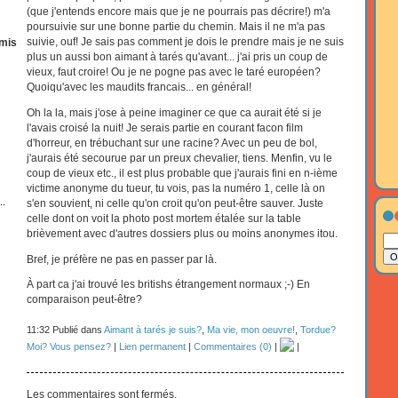
(que j'entends encore mais que je ne pourrais pas décrire!) m'a
poursuivie sur une bonne partie du chemin. Mais il ne m'a pas
suivie, ouf! Je sais pas comment je dois le prendre mais je ne suis
mis
plus un aussi bon aimant à tarés qu'avant... j'ai pris un coup de
vieux, faut croire! Ou je ne pogne pas avec le taré européen?
Quoiqu'avec les maudits francais... en général!
Oh la la, mais j'ose à peine imaginer ce que ca aurait été si je
l'avais croisé la nuit! Je serais partie en courant facon film
d'horreur, en trébuchant sur une racine? Avec un peu de bol,
j'aurais été secourue par un preux chevalier, tiens. Menfin, vu le
coup de vieux etc., il est plus probable que j'aurais fini en n-ième
victime anonyme du tueur, tu vois, pas la numéro 1, celle là on
..
s'en souvient, ni celle qu'on croit qu'on peut-être sauver. Juste
celle dont on voit la photo post mortem étalée sur la table
brièvement avec d'autres dossiers plus ou moins anonymes itou.
Bref, je préfère ne pas en passer par là.
À part ca j'ai trouvé les britishs étrangement normaux ;-) En
comparaison peut-être?
11:32 Publié dans
Aimant à tarés je suis?
,
Ma vie, mon oeuvre!
,
Tordue?
Moi? Vous pensez?
|
Lien permanent
|
Commentaires (0)
|
|
Les commentaires sont fermés.