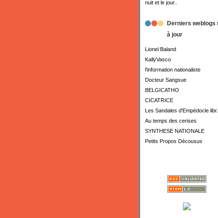
nuit et le jour..
Derniers weblogs 
à jour
Lionel Baland
KallyVasco
l'information nationaliste
Docteur Sangsue
BELGICATHO
CICATRICE
Les Sandales d'Empédocle libr.
Au temps des cerises
SYNTHESE NATIONALE
Petits Propos Décousus