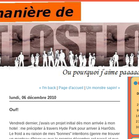
« I'm back
|
Page d'accueil
|
Un monstre sapin! »
lundi, 06 décembre 2010
2
Ouf!
9
1
2
Vendredi dernier, j'avais un projet initial dès mon arrivée à mon
3
hotel : me précipiter à travers Hyde Park pour arriver à Harr0ds.
Le froid a eu raison de mes "bonnes" intentions (genre me trouver
un manteau d'hiver vu que le premier décembre est passé et que