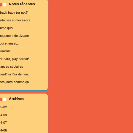
Notes récentes
 back baby (or not?)
dames et messieurs
me quoi...
ngement de dizaine
oui et aussi...
gualame
k hard, play harder!
ances scolaires
urd'hui, l'air de rien...
des jours comme ça...
Archives
5-02
4-09
4-07
4-06