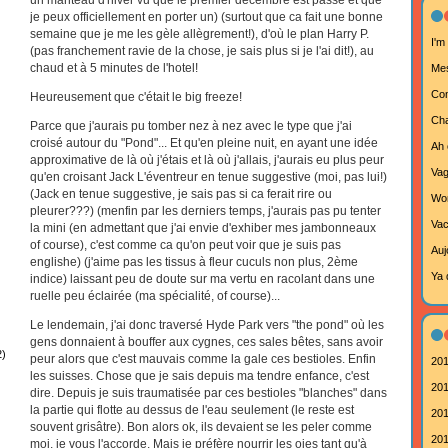
je peux officiellement en porter un) (surtout que ca fait une bonne
semaine que je me les gèle allègrement!), d'où le plan Harry P.
I'm
(pas franchement ravie de la chose, je sais plus si je l'ai dit!), au
chaud et à 5 minutes de l'hotel!
Mes
Com
Heureusement que c'était le big freeze!
Cha
Parce que j'aurais pu tomber nez à nez avec le type que j'ai
croisé autour du "Pond"... Et qu'en pleine nuit, en ayant une idée
Ah 
approximative de là où j'étais et là où j'allais, j'aurais eu plus peur
Va
qu'en croisant Jack L'éventreur en tenue suggestive (moi, pas lui!)
(Jack en tenue suggestive, je sais pas si ca ferait rire ou
Wor
pleurer???) (menfin par les derniers temps, j'aurais pas pu tenter
Vac
la mini (en admettant que j'ai envie d'exhiber mes jambonneaux
of course), c'est comme ca qu'on peut voir que je suis pas
Aujo
englishe) (j'aime pas les tissus à fleur cuculs non plus, 2ème
Ya 
indice) laissant peu de doute sur ma vertu en racolant dans une
ruelle peu éclairée (ma spécialité, of course)...
Le lendemain, j'ai donc traversé Hyde Park vers "the pond" où les
gens donnaient à bouffer aux cygnes, ces sales bêtes, sans avoir
2)
peur alors que c'est mauvais comme la gale ces bestioles. Enfin
201
les suisses. Chose que je sais depuis ma tendre enfance, c'est
201
dire. Depuis je suis traumatisée par ces bestioles "blanches" dans
la partie qui flotte au dessus de l'eau seulement (le reste est
201
souvent grisâtre). Bon alors ok, ils devaient se les peler comme
201
moi, je vous l'accorde. Mais je préfère nourrir les oies tant qu'à