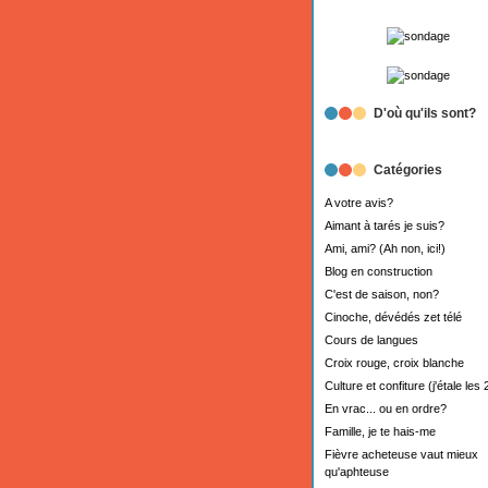
D'où qu'ils sont?
Catégories
A votre avis?
Aimant à tarés je suis?
Ami, ami? (Ah non, ici!)
Blog en construction
C'est de saison, non?
Cinoche, dévédés zet télé
Cours de langues
Croix rouge, croix blanche
Culture et confiture (j'étale les 
En vrac... ou en ordre?
Famille, je te hais-me
Fièvre acheteuse vaut mieux
qu'aphteuse