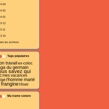
4-04
4-02
4-01
3-12
3-11
3-10
tes les archives
Tags populaires
n travail
ex-coloc
aga du germain
ous savez qui
c
mes vacances
l'homme marié
ige
 frangine
Hiver
Ma trame sonore