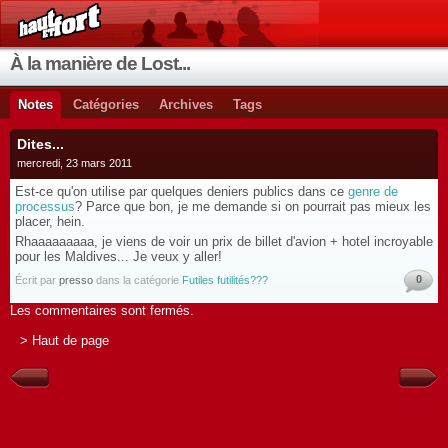
À la manière de Lost...
Notes
Catégories
Archives
Tags
Dites...
mercredi, 23 mars 2011
Est-ce qu'on utilise par quelques deniers publics dans ce
genre de
processus
? Parce que bon, je me demande si on pourrait pas mieux les
placer, hein.
Rhaaaaaaaaa, je viens de voir un prix de billet d'avion + hotel incroyable
pour les Maldives... Je veux y aller!
0
Écrit par
presso
dans la catégorie
Futiles futilités???
Les commentaires sont fermés.
> Haut de page