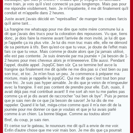
mon train, je vois qu'il s'est connecté ya pas longtemps. Mais pas pour
me répondre visiblement, hein. Je m'impatiente, il me dit finalement qu'il
conduit et m'appelle dans 2 heures.
Juste avant j'avais décidé en "représailles" de manger les crabes farcis
qu'il aime tant...
La frangine me whatsapp pour me dire que notre mère commune lui a
dit que j'avais des trucs pour la coloration des repousses. Vu que, tiens
donc, je dois faire la mienne avant l'arrivée de mon invité, je lui dit que
je l'appelle ça ira plus vite. Je lui dis mon truc mais elle, elle ne démord
de sa peinture à tifs. Ben qu'est-ce que tu veux, je doute de l'effet mais
fais ce que tu veux. Mais comme je doute alors que j'ai jamais utilisé,
elle est pas contente. Je suis énervée par ma journée + j'ai besoin de 1-
2 heures pour mes cheveux alors je m'éneeeerve. Elle aussi. Pendant
l'appel, double appel. JspqGC bien sûr. Ça se termine bof avce la
frangine qui finalement me dit qu'elle ne me dira pas si c'est bien ou pas
son truc, et toc. Je m'en fous un peu. Je commence à préparer ma
mixture, mais je rappelle le jspqGC. Qui me dit que c'est tout bon pour
mon fric. Je suis pas hyper aimable. Je dis que je veisn de m'engueuler
avec la frangine. Il est pas content de prendre pour elle. Euh, ouais, il
avait déjà pas mal contribué avant! Il me sort ah non tu me parles pas
comme ça et je dis avant de raccrocher "oui ben ok bye". Puis je pense
que je sais rien de ce que j'ai besoin de savoir! Je lui dis de me
rappeler. Quand il le fait, méga-crise comme quoi il m'a rien dit de la
journée pour me donner ce que je voulais et que je lui avais parlé
comme à un chien. La bonne blague. Comme au toutou alors!
Bref, du coup, je sais rien.
Et cerise sur le gateau, le nounours me dit qu'il a envie de me voir.
Enfin d'autre chose que me voir mais bon. Je me dis que ça pourrait