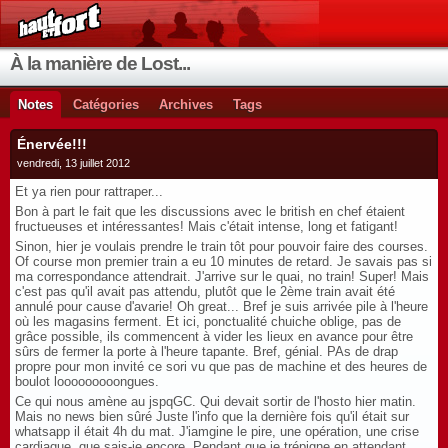
À la manière de Lost...
Notes
Catégories
Archives
Tags
Énervée!!!
vendredi, 13 juillet 2012
Et ya rien pour rattraper...
Bon à part le fait que les discussions avec le british en chef étaient
fructueuses et intéressantes! Mais c'était intense, long et fatigant!
Sinon, hier je voulais prendre le train tôt pour pouvoir faire des courses.
Of course mon premier train a eu 10 minutes de retard. Je savais pas si
ma correspondance attendrait. J'arrive sur le quai, no train! Super! Mais
c'est pas qu'il avait pas attendu, plutôt que le 2ème train avait été
annulé pour cause d'avarie! Oh great... Bref je suis arrivée pile à l'heure
où les magasins ferment. Et ici, ponctualité chuiche oblige, pas de
grâce possible, ils commencent à vider les lieux en avance pour être
sûrs de fermer la porte à l'heure tapante. Bref, génial. PAs de drap
propre pour mon invité ce sori vu que pas de machine et des heures de
boulot looooooooongues.
Ce qui nous amène au jspqGC. Qui devait sortir de l'hosto hier matin.
Mais no news bien sûré Juste l'info que la dernière fois qu'il était sur
whatsapp il était 4h du mat. J'iamgine le pire, une opération, une crise
cardiaque, que sais-je encore. Pendant que je trépigne en attendant