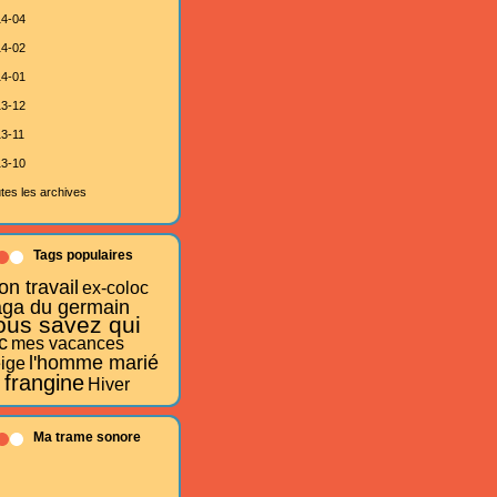
4-04
4-02
4-01
3-12
3-11
3-10
tes les archives
Tags populaires
n travail
ex-coloc
aga du germain
ous savez qui
c
mes vacances
l'homme marié
ige
 frangine
Hiver
Ma trame sonore