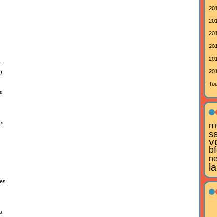
201
201
201
201
201
..
201
)
Tou
s
oi
mo
s
v
bf
ne
la
tes
a