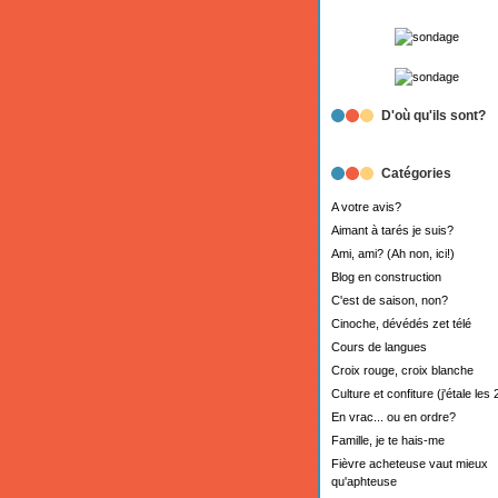
D'où qu'ils sont?
Catégories
A votre avis?
Aimant à tarés je suis?
Ami, ami? (Ah non, ici!)
Blog en construction
C'est de saison, non?
Cinoche, dévédés zet télé
Cours de langues
Croix rouge, croix blanche
Culture et confiture (j'étale les 
En vrac... ou en ordre?
Famille, je te hais-me
Fièvre acheteuse vaut mieux
qu'aphteuse