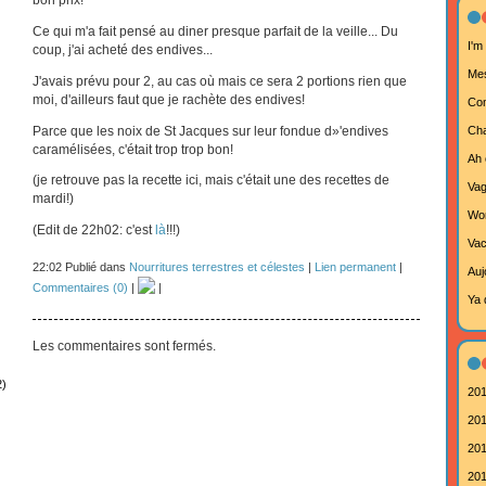
Ce qui m'a fait pensé au diner presque parfait de la veille... Du
I'm
coup, j'ai acheté des endives...
Mes
J'avais prévu pour 2, au cas où mais ce sera 2 portions rien que
moi, d'ailleurs faut que je rachète des endives!
Com
Parce que les noix de St Jacques sur leur fondue d»'endives
Cha
caramélisées, c'était trop trop bon!
Ah 
(je retrouve pas la recette ici, mais c'était une des recettes de
Va
mardi!)
Wor
(Edit de 22h02: c'est
là
!!!)
Vac
22:02 Publié dans
Nourritures terrestres et célestes
|
Lien permanent
|
Aujo
Commentaires (0)
|
|
Ya 
Les commentaires sont fermés.
2)
201
201
201
201