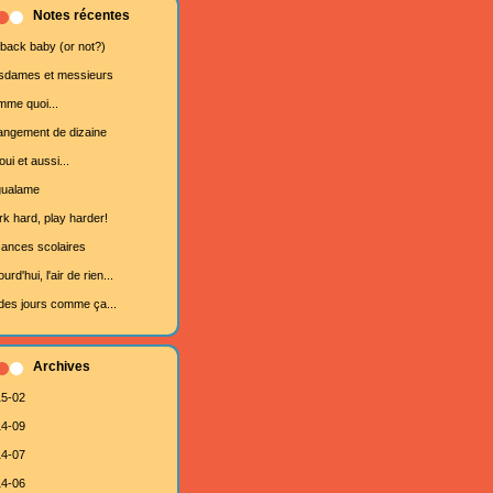
Notes récentes
 back baby (or not?)
dames et messieurs
me quoi...
ngement de dizaine
oui et aussi...
gualame
k hard, play harder!
ances scolaires
urd'hui, l'air de rien...
des jours comme ça...
Archives
5-02
4-09
4-07
4-06