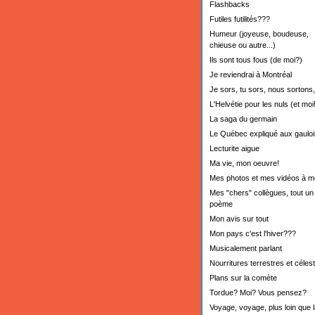
Flashbacks
Futiles futilités???
Humeur (joyeuse, boudeuse,
chieuse ou autre...)
Ils sont tous fous (de moi?)
Je reviendrai à Montréal
Je sors, tu sors, nous sortons,.
L'Helvétie pour les nuls (et moi!
La saga du germain
Le Québec expliqué aux gauloi
Lecturite aigue
Ma vie, mon oeuvre!
Mes photos et mes vidéos à m
Mes "chers" collègues, tout un
poème
Mon avis sur tout
Mon pays c'est l'hiver???
Musicalement parlant
Nourritures terrestres et céles
Plans sur la comète
Tordue? Moi? Vous pensez?
Voyage, voyage, plus loin que l