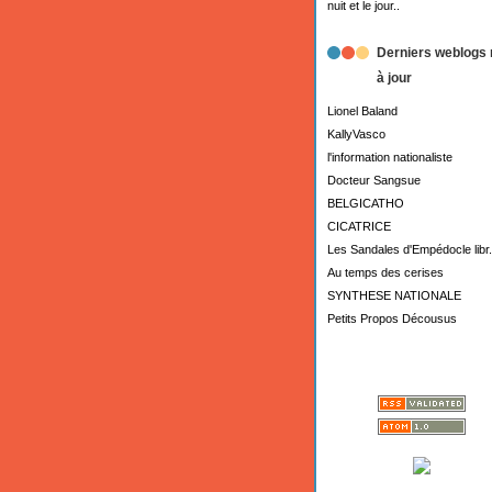
nuit et le jour..
Derniers weblogs 
à jour
Lionel Baland
KallyVasco
l'information nationaliste
Docteur Sangsue
BELGICATHO
CICATRICE
Les Sandales d'Empédocle libr.
Au temps des cerises
SYNTHESE NATIONALE
Petits Propos Décousus