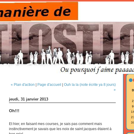
« Plan d'action
|
Page d'accueil
|
Ouh la la (note écrite ya 8 jours)
»
jeudi, 31 janvier 2013
2
9
Oh!!!
1
2
3
Et hier, en faisant mes courses, je sais pas comment mais
instinctivement je savais que les noix de saint jacques étaient à
bon prix!