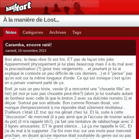
À la manière de Lost...
Notes
Catégories
Archives
Tags
Caramba, encore raté!
samedi, 16 novembre 2013
Bon alors, le beau rêve St est fini. ET pas de façon très jolie.
Apparemment physiquement je lui plais beaucoup mais il a du mal avec
la procrastination (?) (pour mes rangements... et pourtant je lui ai
expliqué le contexte un peu difficile de ces derniers...) et il "pense" pas
qu'on soit sur la même longueur d'onde. Ce qui est ironique c'est qu'on
en a jamais vraiment parlé de ça.
Bref, je suis un peu triste, vexée (il a rencontré une "chouette fille" en
fait) (et moi je suis pas chouette peut-être?) (alors je lui souhaite autant
de bonheur avec celle là que le breton 2 avec sa dulcinée numéro 1) et
déçue. Surtout par son attitude. Bon comme Romain disait, son
manque d'empressement à me répondre était sûrement révélateur...
D'ailleurs c'était LE truc qui me gênait chez lui. Et là, suite à cette
"discussion" de mercredi (il a pas aimé que je l'accuse de tourner autour
du pot) (il m'a rappelé bfc!), j'ai fait une tentative de rabibochage avec 2-
3 lignes amusantes. ET le grand silence... Là ça me rappelle le GC. Et
j'ai du mal à le supporter. J'ai fini mon truc sur une invite pour mercredi
prochain, en disant qu'une réponse était souhaitée du genre oui ou pas