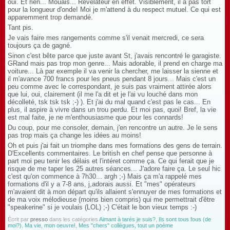
oui. Et rien... Mouais... Révélateur en effet. Visiblement, il a pas tort
pour la longueur d'onde! Moi je m'attend à du respect mutuel. Ce qui est
apparemment trop demandé.
Tant pis.
Je vais faire mes rangements comme s'il venait mercredi, ce sera
toujours ça de gagné.
Sinon c'est bête parce que juste avant St, j'avais rencontré le garagiste.
GRand mais pas trop mon genre... Mais adorable, il prend en charge ma
voiture... Là par exemple il va venir la chercher, me laisser la sienne et
il m'avance 700 francs pour les pneus pendant 8 jours... Mais c'est un
peu comme avec le correspondant, je suis pas vraiment attirée alors
que lui, oui, clairement (il me l'a dit et je l'ai vu louché dans mon
décolleté, tsk tsk tsk ;-) ). Et j'ai du mal quand c'est pas le cas... En
plus, il aspire à vivre dans un trou perdu. Et moi pas, quoi! Bref, la vie
est mal faite, je ne m'enthousiasme que pour les connards!
Du coup, pour me consoler, demain, j'en rencontre un autre. Je le sens
pas trop mais ça change les idées au moins!
Oh et puis j'ai fait un triomphe dans mes formations des gens de terrain.
D'Excellents commentaires. Le british en chef pense que personne à
part moi peu tenir les délais et l'intéret comme ça. Ce qui ferait que je
risque de me taper les 25 autres séances... J'adore faire ça. Le seul hic
c'est qu'on commence à 7h30... argh ;-) Mais ça m'a rappelé mes
formations d'il y a 7-8 ans, j,adorais aussi. Et "mes" opérateurs
m'avaient dit à mon départ qu'ils allaient s'ennuyer de mes formations et
de ma voix mélodieuse (moins bien compris) qui me permettrait d'être
"speakerine" si je voulais (LOL) ;-) C'était le bon vieux temps :-)
Écrit par
presso
dans les catégories
Aimant à tarés je suis?
,
Ils sont tous fous (de
moi?)
,
Ma vie, mon oeuvre!
,
Mes "chers" collègues, tout un poème