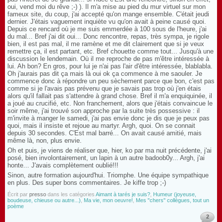
oui, vend moi du rêve ;-) ). Il m'a mise au pied du mur virtuel sur mon
fameux site, du coup, j'ai accepté qu'on mange ensemble. C'était jeudi
dernier. J'étais vaguement inquiète vu qu'on avait à peine causé quoi.
Depuis ce rencard où je me suis emmerdée à 100 sous de l'heure, j'ai
du mal... Bref j'ai dit oui... Donc rencontre, repas, très sympa, je rigole
bien, il est pas mal, il me ramène et me dit clairement que si je veux
remettre ça, il est partant, etc. Bref chouette comme tout... Jusqu'à une
discussion le lendemain. Où il me reproche de pas m'être intéressée à
lui. Ah bon? En gros, pour lui je n'ai pas l'air d'être intéressée, blablabla.
Oh j'aurais pas dit ça mais là oui ok ça commence à me saouler. Je
commence donc à répondre un peu sèchement parce que bon, c'est pas
comme si je l'avais pas prévenu que je savais pas trop où j'en étais
alors qu'il fallait pas s'attendre à grand chose. Bref il m'a enquiquinée, il
a joué au crucifié, etc. Non franchement, alors que j'étais convaincue le
soir même, j'ai trouvé son approche par la suite très possessive : il
m'invite à manger le samedi, j'ai pas envie donc je dis que je peux pas
quoi, mais il insiste et rejoue au martyr. Argh, quoi. On se connait
depuis 30 secondes. C'Est mal barré... On avait causé amitié, mais
même là, non, plus envie.
Oh et puis, je viens de réaliser que, hier, ko par ma nuit précédente, j'ai
posé, bien involontairement, un lapin à un autre badoob0y... Argh, j'ai
honte... J'avais complètement oublié!!!
Sinon, autre formation aujourd'hui. Triomphe. Une équipe sympathique
en plus. Des super bons commentaires. Je kiffe trop ;-)
Écrit par
presso
dans les catégories
Aimant à tarés je suis?
,
Humeur (joyeuse,
boudeuse, chieuse ou autre...)
,
Ma vie, mon oeuvre!
,
Mes "chers" collègues, tout un
poème
2