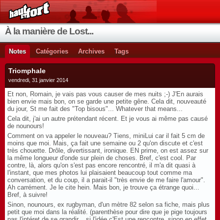
À la manière de Lost...
Notes
Catégories
Archives
Tags
Triomphale
vendredi, 31 janvier 2014
Et non, Romain, je vais pas vous causer de mes nuits ;-) J'En aurais
bien envie mais bon, on se garde une petite gêne. Cela dit, nouveauté
du jour, St me fait des "Top bisous"... Whatever that means...
Cela dit, j'ai un autre prétendant récent. Et je vous ai même pas causé
de nounours!
Comment on va appeler le nouveau? Tiens, miniLui car il fait 5 cm de
moins que moi. Mais, ça fait une semaine ou 2 qu'on discute et c'est
très chouette. Drôle, divertissant, ironique. EN prime, on est assez sur
la même longueur d'onde sur plein de choses. Bref, c'est cool. Par
contre, là, alors qu'on s'est pas encore rencontré, il m'a dit quasi à
l'instant, que mes photos lui plaisaient beaucoup tout comme ma
conversation, et du coup, il a parait-il "très envie de me faire l'amour".
Ah carrément. Je le cite hein. Mais bon, je trouve ça étrange quoi...
Bref, à suivre!
Sinon, nounours, ex rugbyman, d'un mètre 82 selon sa fiche, mais plus
petit que moi dans la réalité. (parenthèse pour dire que je pige toujours
pas l'intéret de se grandir... si l'idée c'Est une rencontre, sinon en effet,