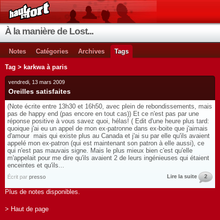
À la manière de Lost...
Notes
Catégories
Archives
Tags
Tag > karkwa à paris
vendredi, 13 mars 2009
Oreilles satisfaites
(Note écrite entre 13h30 et 16h50, avec plein de rebondissements, mais
pas de happy end (pas encore en tout cas)) Et ce n'est pas par une
réponse positive à vous savez quoi, hélas! ( Edit d'une heure plus tard:
quoique j'ai eu un appel de mon ex-patronne dans ex-boite que j'aimais
d'amour mais qui existe plus au Canada et j'ai su par elle qu'ils avaient
appelé mon ex-patron (qui est maintenant son patron à elle aussi), ce
qui n'est pas mauvais signe. Mais le plus mieux bien c'est qu'elle
m'appelait pour me dire qu'ils avaient 2 de leurs ingénieuses qui étaient
enceintes et qu'ils...
Lire la suite
2
Écrit par
presso
Plus de notes disponibles.
> Haut de page