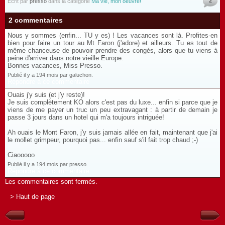
2
Écrit par
presso
dans la catégorie
Ma vie, mon oeuvre!
2 commentaires
Nous y sommes (enfin... TU y es) ! Les vacances sont là. Profites-en
bien pour faire un tour au Mt Faron (j'adore) et ailleurs. Tu es tout de
même chanceuse de pouvoir prendre des congés, alors que tu viens à
peine d'arriver dans notre vieille Europe.
Bonnes vacances, Miss Presso.
Publié il y a 194 mois par galuchon.
Répondre à ce commentaire
Ouais j'y suis (et j'y reste)!
Je suis complètement KO alors c'est pas du luxe... enfin si parce que je
viens de me payer un truc un peu extravagant : à partir de demain je
passe 3 jours dans un hotel qui m'a toujours intriguée!
Ah ouais le Mont Faron, j'y suis jamais allée en fait, maintenant que j'ai
le mollet grimpeur, pourquoi pas... enfin sauf s'il fait trop chaud ;-)
Ciaooooo
Publié il y a 194 mois par presso.
Répondre à ce commentaire
Les commentaires sont fermés.
> Haut de page