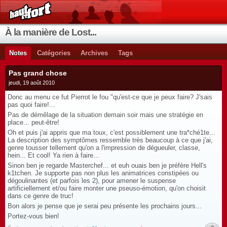
À la manière de Lost...
Notes
Catégories
Archives
Tags
Pas grand chose
jeudi, 19 août 2010
Donc au menu ce fut Pierrot le fou "qu'est-ce que je peux faire? J'sais
pas quoi faire!...
Pas de démêlage de la situation demain soir mais une stratégie en
place... peut-être!
Oh et puis j'ai appris que ma toux, c'est possiblement une tra*ché1te...
La description des symptômes ressemble très beaucoup à ce que j'ai,
genre tousser tellement qu'on a l'impression de dégueuler, classe,
hein... Et cool! Ya rien à faire...
Sinon ben je regarde Masterchef... et euh ouais ben je préfère Hell's
k1tchen. Je supporte pas non plus les animatrices constipées ou
dégoulinantes (et parfois les 2), pour amener le suspense
artificiellement et/ou faire monter une pseuso-émotion, qu'on choisit
dans ce genre de truc!
Bon alors je pense que je serai peu présente les prochains jours...
Portez-vous bien!