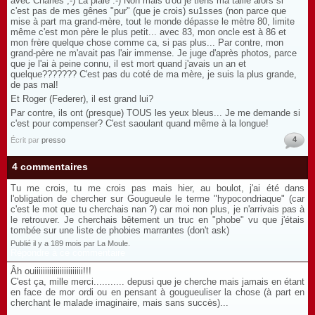
avec Charles ;-) La plaie :-) Non mais d'où je tiens ma taille alors si
c'est pas de mes gênes "pur" (que je crois) su1sses (non parce que
mise à part ma grand-mère, tout le monde dépasse le mètre 80, limite
même c'est mon père le plus petit... avec 83, mon oncle est à 86 et
mon frère quelque chose comme ca, si pas plus... Par contre, mon
grand-père ne m'avait pas l'air immense. Je juge d'après photos, parce
que je l'ai à peine connu, il est mort quand j'avais un an et
quelque??????? C'est pas du coté de ma mère, je suis la plus grande,
de pas mal!
Et Roger (Federer), il est grand lui?
Par contre, ils ont (presque) TOUS les yeux bleus... Je me demande si
c'est pour compenser? C'est saoulant quand même à la longue!
4
Écrit par
presso
4 commentaires
Tu me crois, tu me crois pas mais hier, au boulot, j'ai été dans
l'obligation de chercher sur Gougueule le terme "hypocondriaque" (car
c'est le mot que tu cherchais nan ?) car moi non plus, je n'arrivais pas à
le retrouver. Je cherchais bêtement un truc en "phobe" vu que j'étais
tombée sur une liste de phobies marrantes (don't ask)
Publié il y a 189 mois par La Moule.
Répondre à ce commentaire
Âh ouiiiiiiiiiiiiiiiiiiiiiii!!!
C'est ça, mille merci........... depusi que je cherche mais jamais en étant
en face de mor ordi ou en pensant à gougueuliser la chose (à part en
cherchant le malade imaginaire, mais sans succès)...