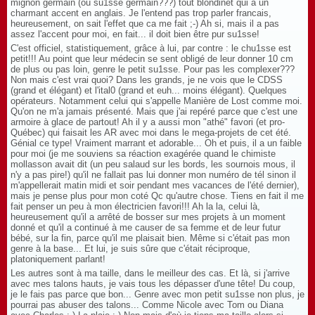
mignon germain (ou su1sse germain???) tout blondinet qui a un
charmant accent en anglais. Je l'entend pas trop parler francais,
heureusement, on sait l'effet que ca me fait ;-) Ah si, mais il a pas
assez l'accent pour moi, en fait... il doit bien être pur su1sse!
C'est officiel, statistiquement, grâce à lui, par contre : le chu1sse est
petit!!! Au point que leur médecin se sent obligé de leur donner 10 cm
de plus ou pas loin, genre le petit su1sse. Pour pas les complexer???
Non mais c'est vrai quoi? Dans les grands, je ne vois que le CDSS
(grand et élégant) et l'ital0 (grand et euh... moins élégant). Quelques
opérateurs. Notamment celui qui s'appelle Manière de Lost comme moi.
Qu'on ne m'a jamais présenté. Mais que j'ai repéré parce que c'est une
armoire à glace de partout! Ah il y a aussi mon "athé" favori (et pro-
Québec) qui faisait les AR avec moi dans le mega-projets de cet été.
Génial ce type! Vraiment marrant et adorable... Oh et puis, il a un faible
pour moi (je me souviens sa réaction exagérée quand le chimiste
mollasson avait dit (un peu salaud sur les bords, les sournois mous, il
n'y a pas pire!) qu'il ne fallait pas lui donner mon numéro de tél sinon il
m'appellerait matin midi et soir pendant mes vacances de l'été dernier),
mais je pense plus pour mon coté Qc qu'autre chose. Tiens en fait il me
fait penser un peu à mon électricien favori!!! Ah la la, celui là,
heureusement qu'il a arrêté de bosser sur mes projets à un moment
donné et qu'il a continué à me causer de sa femme et de leur futur
bébé, sur la fin, parce qu'il me plaisait bien. Même si c'était pas mon
genre à la base... Et lui, je suis sûre que c'était réciproque,
platoniquement parlant!
Les autres sont à ma taille, dans le meilleur des cas. Et là, si j'arrive
avec mes talons hauts, je vais tous les dépasser d'une tête! Du coup,
je le fais pas parce que bon... Genre avec mon petit su1sse non plus, je
pourrai pas abuser des talons... Comme Nicole avec Tom ou Diana