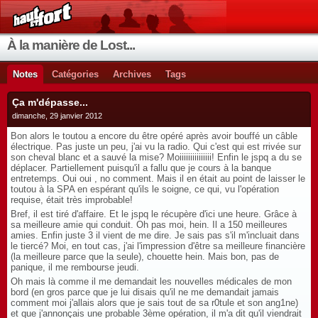
À la manière de Lost...
Notes
Catégories
Archives
Tags
Ça m'dépasse...
dimanche, 29 janvier 2012
Bon alors le toutou a encore du être opéré après avoir bouffé un câble
électrique. Pas juste un peu, j'ai vu la radio. Qui c'est qui est rrivée sur
son cheval blanc et a sauvé la mise? Moiiiiiiiiiiiiiii! Enfin le jspq a du se
déplacer. Partiellement puisqu'il a fallu que je cours à la banque
entretemps. Oui oui , no comment. Mais il en était au point de laisser le
toutou à la SPA en espérant qu'ils le soigne, ce qui, vu l'opération
requise, était très improbable!
Bref, il est tiré d'affaire. Et le jspq le récupère d'ici une heure. Grâce à
sa meilleure amie qui conduit. Oh pas moi, hein. Il a 150 meilleures
amies. Enfin juste 3 il vient de me dire. Je sais pas s'il m'incluait dans
le tiercé? Moi, en tout cas, j'ai l'impression d'être sa meilleure financière
(la meilleure parce que la seule), chouette hein. Mais bon, pas de
panique, il me rembourse jeudi.
Oh mais là comme il me demandait les nouvelles médicales de mon
bord (en gros parce que je lui disais qu'il ne me demandait jamais
comment moi j'allais alors que je sais tout de sa r0tule et son ang1ne)
et que j'annonçais une probable 3ème opération, il m'a dit qu'il viendrait