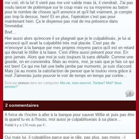
me voir, oh la la! Il vient pas me voir valide mais là, il viendrait. J'ai pas
voulu lancer de polémique sur le coup mais vu sa moyenne au baton
pour le nombre de choses qu'il annonce et qu'il fait vraiment, je compte
pas trop là dessus, hein! Et en plus, l'opération c'est pas pour
maintenant hein. Ça le dispense pas mal de ma présence dans
l'immédiat.
Bref...
Hier aussi alors qu'encore il se plaignait que je le culpabilisais, je lui ai
annoncé qu'il avait la culpabilité très mal placée. C'est pas de
m'envoyer à la banque par mes propres moyens parce qu'il est en retard
qui devrait le titiller à la base. C'est d'être aussi présent pour moi. En
gros jamais. Alors que moi je suis toujours là sans défaillir. Comme une
gourde, on en conviendra. Mais au moins, moi, je sais que je fais ce qui
est bien! Ce qui me fait une belle jambe par moments, je suis d'accord.
Mais j'ai au moins la satisfaction de penser que le toutou vivra grâce à
moi! J'aimerais juste pouvoir le voir de temps en temps par contre...
Écrit par
presso
dans les catégories
Ma vie, mon oeuvre!
,
Tordue? Moi? Vous
pensez?
2
2 commentaires
A force de t'inciter à aller à la banque pour sauver Willie et puis pas être
là quand tu es à l'hosto, moi aussi je culpabiliserais à sa place...
Publié il y a 176 mois par F..
Répondre à ce commentaire
Oui mais lui, il culpabilise parce que je râle, pas plus, pas moins ;-)