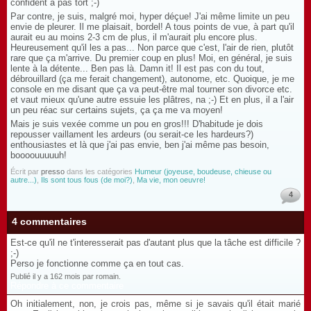
confident a pas tort ;-)
Par contre, je suis, malgré moi, hyper déçue! J'ai même limite un peu
envie de pleurer. Il me plaisait, bordel! A tous points de vue, à part qu'il
aurait eu au moins 2-3 cm de plus, il m'aurait plu encore plus.
Heureusement qu'il les a pas... Non parce que c'est, l'air de rien, plutôt
rare que ça m'arrive. Du premier coup en plus! Moi, en général, je suis
lente à la détente... Ben pas là. Damn it! Il est pas con du tout,
débrouillard (ça me ferait changement), autonome, etc. Quoique, je me
console en me disant que ça va peut-être mal tourner son divorce etc.
et vaut mieux qu'une autre essuie les plâtres, na ;-) Et en plus, il a l'air
un peu réac sur certains sujets, ça ça me va moyen!
Mais je suis vexée comme un pou en gros!!! D'habitude je dois
repousser vaillament les ardeurs (ou serait-ce les hardeurs?)
enthousiastes et là que j'ai pas envie, ben j'ai même pas besoin,
boooouuuuuh!
Écrit par
presso
dans les catégories
Humeur (joyeuse, boudeuse, chieuse ou
autre...)
,
Ils sont tous fous (de moi?)
,
Ma vie, mon oeuvre!
4
4 commentaires
Est-ce qu'il ne t'interesserait pas d'autant plus que la tâche est difficile ?
;-)
Perso je fonctionne comme ça en tout cas.
Publié il y a 162 mois par romain.
Répondre à ce commentaire
Oh initialement, non, je crois pas, même si je savais qu'il était marié