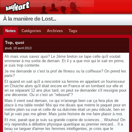
À la manière de Lost...
Notes
Catégories
Archives
Tags
Top, quoi
jeudi, 18 avril 2013
Ah mais vous savez quoi? Le 2ème breton se tape celle qu'il voulait
emmener à ma sortie de demain. Et il y a que moi qui le sait en prime,
je suis trop contente.
Je me demande si c'est la prof de fitness ou la coiffeuse? On prend les
paris?
Et quand on sait qu'il a rencontré sa femme en appelant un fournisseur
en Chuiche alors qu'il était encore en France et en tombant sur elle et
en se séparant 12 ans plus tard, on peut se demander s'il ressigne pour
une décennie. Ou si c'est un "rebound"?
Mais il vient seul demain, ce qui m'arrange bien car ça fera plus de
place à ma table ronde! Moi qui me disais que metrre le paquet pour en
mettre plein sa vue et celle de sa dulcinée était un peu ridicule, ben en
fait je vais pas me gêner. Mais juste histoire de me faire plaisir à moi.
Et moi, parait que je suis sa grande copine de sciences... Wouhou! On
m'y reprendra à débattre physique quantique au premier rencard... Il a
beau se targuer d'aimer les femmes intelligentes, je crois que le