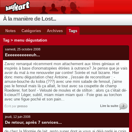
À la manière de Lost...
Notes
Catégories
Archives
Tags
Tag > menu dégustation
samedi, 25 octobre 2008
Eeeeeeeeeeeuh...
Zavez remarqué récemment mon attachement aux titres géniaux et
inspirés à base d'onomatopées étirées à outrance? Je pense que je vais
avoir du mal à me renouveler par contre! Soirée et nuit bizarre. Hier
donc menu dégustation chez Antoine , j'essaie de reconstituer : -
amuse-bouche du kobia (???) avec une mini salade de fenouil, j'aime
pas le fenouil mais là ça allait, le tout avec sa coupette de champ
Roederer, fort bon! - Velouté de moules et de stilton : alors ça c'était dé-
li-cieux!!! Léger, subtil, miam miam miam quoi - Foie gras au torchon
avec une figue poché et son pain...
Lire la suite
2
Écrit par
presso
jeudi, 12 juin 2008
De retour, après 7 services...
de chez la Montée de lait, resto super dont je vous ai déjà parlé je crois,