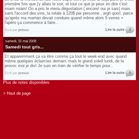
première fois que j'y allais le soir, et tout ce que je peux en dire c'est
miam miam! On a pris le menu dégustation ( encore! oui je sais) mais
sans l'accord des vins, la totale à 120$ par personne , argh quoi!, parce
qu'après ma maman devait conduire quand même alors 5 verres +
l'apéro ça commence à faire...
Lire la suite
2
Écrit par
presso
samedi, 31 mai 2008
Samedi tout gris...
Et apparemment ça va être comme ça tout le week-end avec quand
même quelques éclaircies demain, mais le grand soleil lundi, de la
provoc moi je dis! Je suis en train de vérifier le temps pour...
Lire la suite
0
Écrit par
presso
Plus de notes disponibles.
> Haut de page