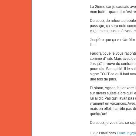
La 2ième car je causais avec 
mon train... quand il m'est r
Du coup, de retour au boulot 
passage, ça sera noté comme
ça, je me casserai tôt vendre
J'espère que ça va s'arrêter
lit...
Faudrait que je vous raconte
comme d'hab. Mais avec des
Jusqu'à preuve du contraire, b
poursuis. Sans pitié. Il le sa
signe TOUT ce qu'il faut ava
une fois de plus.
Et sinon, Agnan fait enxore
sur divers sujets alors qu'il 
lui ai dit. Pas qu'il avait pas
vraiment en vacances. Avec u
mais en effet, il arrête pas 
quelqu'un!
Du coup, je vous fais ce ra
18:52 Publié dans
Humeur (joye