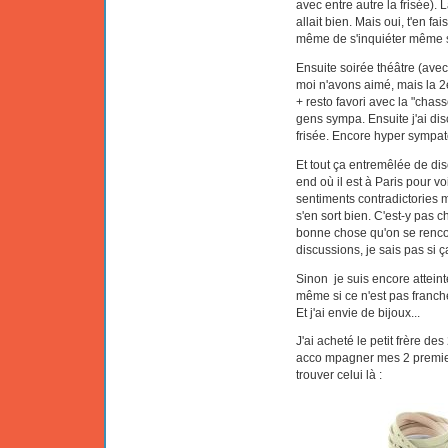
avec entre autre la frisée).
allait bien. Mais oui, t'en f
même de s'inquiéter même s'i
Ensuite soirée théâtre (avec 
moi n'avons aimé, mais la 2
+ resto favori avec la "chass
gens sympa. Ensuite j'ai disc
frisée. Encore hyper sympa
Et tout ça entremêlée de d
end où il est à Paris pour voir
sentiments contradictories ma
s'en sort bien. C'est-y pas c
bonne chose qu'on se rencon
discussions, je sais pas si ça
Sinon je suis encore atteint
même si ce n'est pas franch
Et j'ai envie de bijoux...
J'ai acheté le petit frère de
acco mpagner mes 2 premiers 
trouver celui là :