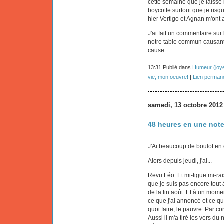
cette semaine que je laisse l
boycotte surtout que je risq
hier Vertigo et Agnan m'ont 
J'ai fait un commentaire sur
notre table commun causant 
cause...
13:31 Publié dans
Humeur (joye
vie, mon oeuvre!
|
Lien perman
samedi, 13 octobre 2012
48 heures en une not
J'Ai beaucoup de boulot en c
Alors depuis jeudi, j'ai...
Revu Léo. Et mi-figue mi-rais
que je suis pas encore tout 
de la fin août. Et à un mome
ce que j'ai annoncé et ce qui
quoi faire, le pauvre. Par co
Aussi il m'a tiré les vers du