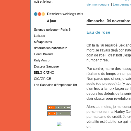
nuit et le jour..
vie, mon oeuvre!
|
Lien perman
Derniers weblogs mis
à jour
dimanche, 04 novembre
Science politique - Paris 8
Eau de rose
Latitude
Métapo infos
Oh la la j'ai regardé Sex and 
l'information nationaliste
mort! Je l'avais déjà consta
Lionel Baland
coin de l'oeil, c'est bof! J'
number three.
KallyVasco
Docteur Sangsue
Par contre, marre des happy
BELGICATHO
réalisme de temps en temps 
Non parce que sinon, je vai
CICATRICE
seule (ou presque) à n'y avoir
Les Sandales d'Empédocle libr...
d'un truc à la noix façon ce
depuis les débuts de la série
clair obscur pour révolution
Alors, au moins, je me cons
personne sur ma Harley Dav
par ma carte de crédit. Je 
vénalité est établie, ce qui 
dit!