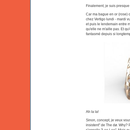
Finalement, je suis presque 
Car ma bague en or (rose) de
chez Vertigo lundi - mardi 
et puis le lendemain entre m
qu'elle ne m'aille pas. Et qu
fantasmé depuis si longtemp
Ah la la!
Sinon, concept, je veux vous
insistent" de The dø. Why? P
s'appelle "Leo Leo". Mais qu