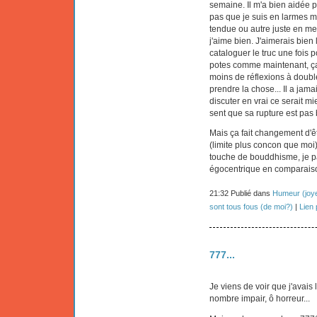
semaine. Il m'a bien aidée p
pas que je suis en larmes mai
tendue ou autre juste en me 
j'aime bien. J'aimerais bien l
cataloguer le truc une fois 
potes comme maintenant, ça m
moins de réflexions à doubl
prendre la chose... Il a j
discuter en vrai ce serait mi
sent que sa rupture est pas bi
Mais ça fait changement d'êt
(limite plus concon que moi) 
touche de bouddhisme, je p
égocentrique en comparaison
21:32 Publié dans
Humeur (joye
sont tous fous (de moi?)
|
Lien
777...
Je viens de voir que j'avais
nombre impair, ô horreur...