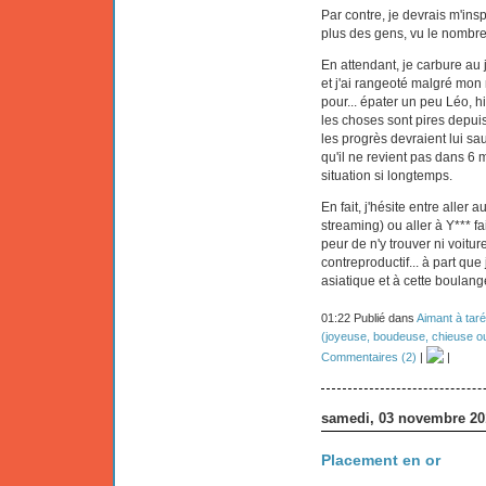
Par contre, je devrais m'ins
plus des gens, vu le nombre d
En attendant, je carbure au
et j'ai rangeoté malgré mon 
pour... épater un peu Léo, hi
les choses sont pires depuis
les progrès devraient lui sau
qu'il ne revient pas dans 6 m
situation si longtemps.
En fait, j'hésite entre aller 
streaming) ou aller à Y*** fa
peur de n'y trouver ni voitur
contreproductif... à part que
asiatique et à cette boulange
01:22 Publié dans
Aimant à taré
(joyeuse, boudeuse, chieuse ou 
Commentaires (2)
|
|
samedi, 03 novembre 20
Placement en or