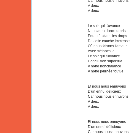
Car nous nous ennuyons
A deux
A deux
Le soir qui s'avance
Nous aura donc surpris
Enroulés dans les draps
De cette couche immense
Où nous faisons l'amour
Avec mélancolie
Le soir qui s'avance
Conclusion superflue
A notre nonchalance
A notre journée foutue
Et nous nous ennuyons
D'un ennui délicieux
Car nous nous ennuyons
A deux
A deux
Et nous nous ennuyons
D'un ennui délicieux
Car nous nous ennuyons