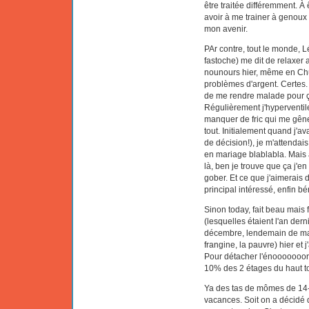
être traitée différemment. À 
avoir à me trainer à genoux
mon avenir.
PAr contre, tout le monde, Lé
fastoche) me dit de relaxer 
nounours hier, même en Chui
problèmes d'argent. Certes. Et
de me rendre malade pour ça
Régulièrement j'hyperventile
manquer de fric qui me gêne
tout. Initialement quand j'ava
de décision!), je m'attenda
en mariage blablabla. Mais 
là, ben je trouve que ça j'en
gober. Et ce que j'aimerais d
principal intéressé, enfin 
Sinon today, fait beau mais f
(lesquelles étaient l'an der
décembre, lendemain de ma s
frangine, la pauvre) hier et 
Pour détacher l'énooooooor
10% des 2 étages du haut t
Ya des tas de mômes de 14-15
vacances. Soit on a décidé 