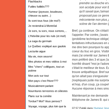
Flashbacks
prendre sa douche et que
Futiles futilités???
son acolyte pour voir B
qu'il savait que j'aima
Humeur (joyeuse, boudeuse,
proposait pas ce genr
chieuse ou autre...)
mécontente non plus, je
Ils sont tous fous (de moi?)
scène de l'an dernier (
Je reviendrai à Montréal
Bref, ça continue. On s'était 
Je sors, tu sors, nous sortons,...
l'appeler. Par contre, j'avais
L'Helvétie pour les nuls (et moi!)
(problème technique oblige), 
La saga du germain
tentatives infructueuses en
Le Québec expliqué aux gaulois
me dire ben pourquoi tu appe
coeur du truc en gros. Visib
Lecturite aigue
mais j'ai orienté sur James B.
Ma vie, mon oeuvre!
mon préféré des 3 et que j'
Mes photos et mes vidéos à moi
horrifié disant "moi je l'ad
Mes "chers" collègues, tout un
c'était le meilleur de tous. 
poème
trouve antipathique. Bref sur
Mon avis sur tout
qu'on allait pas s'engueuler
j'expliquais juste ma surpris
Mon pays c'est l'hiver???
et hop, d'un coup, ça coupe
Musicalement parlant
Aucune réponse à mes sms n
Nourritures terrestres et célestes
Maintenant je me demande si 
Plans sur la comète
téléphone de James B. qui dé
Tordue? Moi? Vous pensez?
Voyage, voyage, plus loin que la
07:57 Publié dans
Humeur (joye