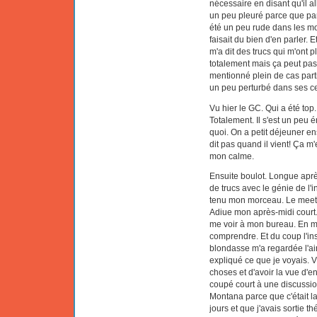
nécessaire en disant qu'il al
un peu pleuré parce que par
été un peu rude dans les mots
faisait du bien d'en parler. E
m'a dit des trucs qui m'ont
totalement mais ça peut pas
mentionné plein de cas partic
un peu perturbé dans ses ce
Vu hier le GC. Qui a été top.
Totalement. Il s'est un peu 
quoi. On a petit déjeuner en
dit pas quand il vient! Ça m
mon calme.
Ensuite boulot. Longue aprè
de trucs avec le génie de l'i
tenu mon morceau. Le meeti
Adiue mon après-midi court..
me voir à mon bureau. En me
comprendre. Et du coup l'inst
blondasse m'a regardée l'air 
expliqué ce que je voyais. V
choses et d'avoir la vue d'e
coupé court à une discussio
Montana parce que c'était la
jours et que j'avais sortie 