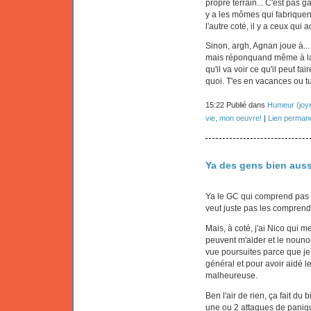
propre terrain... C'est pas g
y a les mômes qui fabriquen
l'autre coté, il y a ceux qui 
Sinon, argh, Agnan joue à...
mais réponquand même à la c
qu'il va voir ce qu'il peut fa
quoi. T'es en vacances ou tu
15:22 Publié dans
Humeur (joye
vie, mon oeuvre!
|
Lien perman
Ya des gens bien auss
Ya le GC qui comprend pas 
veut juste pas les comprend
Mais, à coté, j'ai Nico qui 
peuvent m'aider et le nounou
vue poursuites parce que je 
général et pour avoir aidé le
malheureuse.
Ben l'air de rien, ça fait d
une ou 2 attaques de paniq