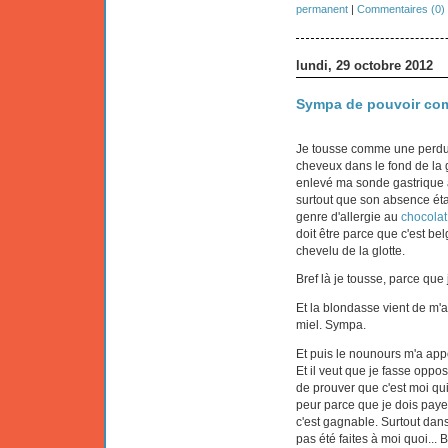
permanent
|
Commentaires (0)
lundi, 29 octobre 2012
Sympa de pouvoir com
Je tousse comme une perdue.
cheveux dans le fond de la
enlevé ma sonde gastrique 
surtout que son absence éta
genre d'allergie au
chocolat 
doit être parce que c'est bel
chevelu de la glotte.
Bref là je tousse, parce que 
Et la blondasse vient de m
miel. Sympa.
Et puis le nounours m'a appe
Et il veut que je fasse oppo
de prouver que c'est moi qui 
peur parce que je dois payer 
c'est gagnable. Surtout dans
pas été faites à moi quoi... B