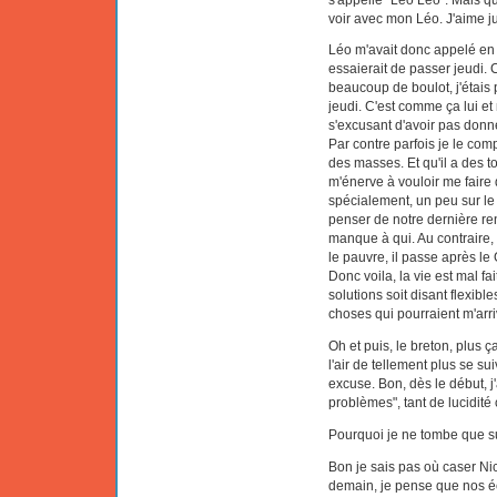
voir avec mon Léo. J'aime ju
Léo m'avait donc appelé en 
essaierait de passer jeudi. 
beaucoup de boulot, j'étais
jeudi. C'est comme ça lui et
s'excusant d'avoir pas don
Par contre parfois je le com
des masses. Et qu'il a des to
m'énerve à vouloir me faire
spécialement, un peu sur le 
penser de notre dernière ren
manque à qui. Au contraire, l
le pauvre, il passe après le
Donc voila, la vie est mal fa
solutions soit disant flexib
choses qui pourraient m'arri
Oh et puis, le breton, plus ç
l'air de tellement plus se su
excuse. Bon, dès le début, j
problèmes", tant de lucidité 
Pourquoi je ne tombe que s
Bon je sais pas où caser Nico
demain, je pense que nos é