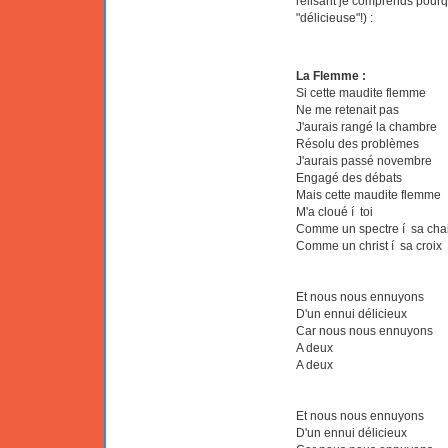
relisant je comprends pourquoi
"délicieuse"!) :
La Flemme :
Si cette maudite flemme
Ne me retenait pas
J'aurais rangé la chambre
Résolu des problèmes
J'aurais passé novembre
Engagé des débats
Mais cette maudite flemme
M'a cloué í toi
Comme un spectre í sa cha
Comme un christ í sa croix
Et nous nous ennuyons
D'un ennui délicieux
Car nous nous ennuyons
A deux
A deux
Et nous nous ennuyons
D'un ennui délicieux