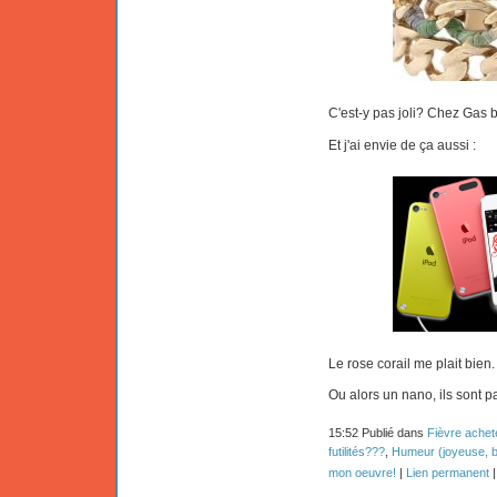
C'est-y pas joli? Chez Gas bi
Et j'ai envie de ça aussi :
Le rose corail me plait bien.
Ou alors un nano, ils sont pa
15:52 Publié dans
Fièvre achet
futilités???
,
Humeur (joyeuse, b
mon oeuvre!
|
Lien permanent