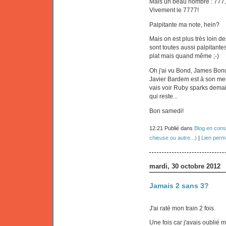
Mais un beau nombre : 7771!
Vivement le 7777!
Palpitante ma note, hein?
Mais on est plus très loin d
sont toutes aussi palpitantes
plat mais quand même ;-)
Oh j'ai vu Bond, James Bond h
Javier Bardem est à son me
vais voir Ruby sparks demai
qui reste...
Bon samedi!
12:21 Publié dans
Blog en cons
chieuse ou autre...)
|
Lien perm
mardi, 30 octobre 2012
Jamais 2 sans 3?
J'ai raté mon train 2 fois.
Une fois car j'avais oublié 