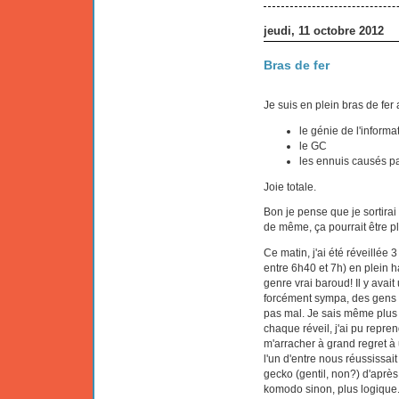
jeudi, 11 octobre 2012
Bras de fer
Je suis en plein bras de fer 
le génie de l'informa
le GC
les ennuis causés p
Joie totale.
Bon je pense que je sortirai
de même, ça pourrait être pl
Ce matin, j'ai été réveillée
entre 6h40 et 7h) en plein ha
genre vrai baroud! Il y avai
forcément sympa, des gens n
pas mal. Je sais même plus s
chaque réveil, j'ai pu reprendr
m'arracher à grand regret à 
l'un d'entre nous réussissai
gecko (gentil, non?) d'après
komodo sinon, plus logique