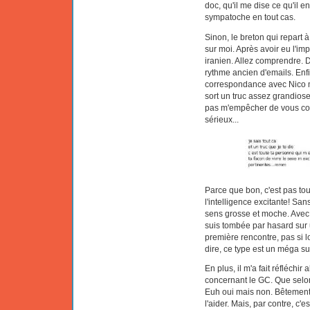
doc, qu'il me dise ce qu'il e
sympatoche en tout cas.
Sinon, le breton qui repart à
sur moi. Après avoir eu l'im
iranien. Allez comprendre. 
rythme ancien d'emails. En
correspondance avec Nico m'e
sort un truc assez grandiose
pas m'empêcher de vous coll
sérieux...
Parce que bon, c'est pas tou
l'intelligence excitante! San
sens grosse et moche. Avec 
suis tombée par hasard sur
première rencontre, pas si lo
dire, ce type est un méga su
En plus, il m'a fait réfléchir
concernant le GC. Que selon
Euh oui mais non. Bêtement, j'
l'aider. Mais, par contre, c'