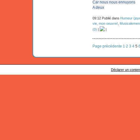
Car nous nous ennuyons
A deux
09:12 Publié dans
Humeur (joye
vie, mon oeuvre!
,
Musicalement
(0)
|
|
Page précédente
1
2
3
4
5
Déclarer un contenu 