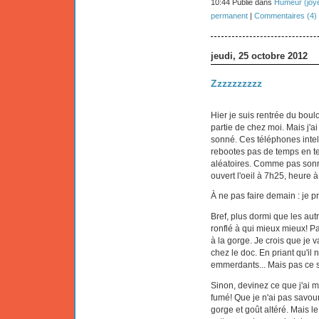
10:44 Publié dans
Humeur (joye
permanent
|
Commentaires (4)
jeudi, 25 octobre 2012
Zzzzzzzzzz
Hier je suis rentrée du boul
partie de chez moi. Mais j'a
sonné. Ces téléphones intell
rebootes pas de temps en t
aléatoires. Comme pas sonne
ouvert l'oeil à 7h25, heure à 
À ne pas faire demain : je p
Bref, plus dormi que les autr
ronflé à qui mieux mieux! P
à la gorge. Je crois que je 
chez le doc. En priant qu'il
emmerdants... Mais pas ce so
Sinon, devinez ce que j'ai
fumé! Que je n'ai pas savou
gorge et goût altéré. Mais le