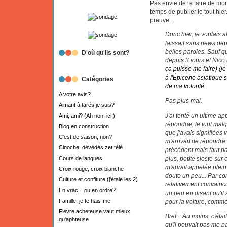
Pas envie de le faire de mo
temps de publier le tout hier
preuve...
Donc hier, je voulais 
laissait sans news dep
belles paroles. Sauf 
D'où qu'ils sont?
depuis 3 jours et Nico
ça puisse me faire) (j
à l'Épicerie asiatique 
Catégories
de ma volonté.
A votre avis?
Pas plus mal.
Aimant à tarés je suis?
J'ai tenté un ultime ap
Ami, ami? (Ah non, ici!)
répondue, le tout malg
Blog en construction
que j'avais signifiée
C'est de saison, non?
m'arrivait de répondre a
Cinoche, dévédés zet télé
précédent mais faut p
plus, petite sieste su
Cours de langues
m'aurait appelée plein
Croix rouge, croix blanche
doute un peu... Par co
Culture et confiture (j'étale les 2)
relativement convaincue
En vrac... ou en ordre?
un peu en disant qu'il 
Famille, je te hais-me
pour la voiture, comme 
Fièvre acheteuse vaut mieux
Bref... Au moins, c'éta
qu'aphteuse
qu'il pouvait pas me par